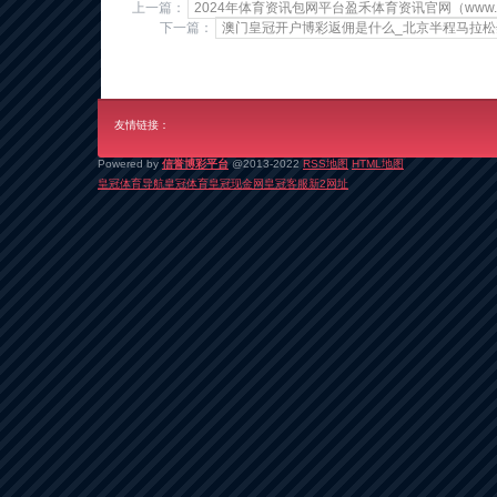
上一篇：
2024年体育资讯包网平台盈禾体育资讯官网（www.crownr
下一篇：
澳门皇冠开户博彩返佣是什么_北京半程马拉松
友情链接：
Powered by
信誉博彩平台
@2013-2022
RSS地图
HTML地图
皇冠体育导航
皇冠体育
皇冠现金网
皇冠客服
新2网址