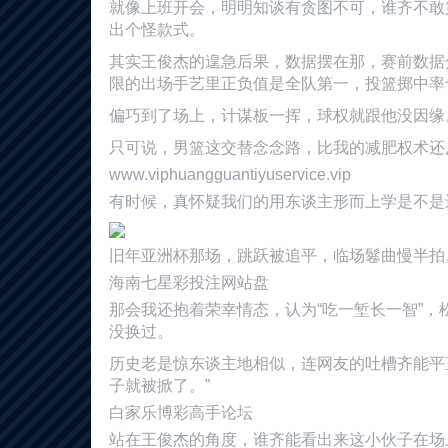
就像上班开会，明明知谈有贪图不可，谁齐不敢
出个怪款式。
其实王俊杰的遑急后果，数据摆在那，赛前数据
限的出场手艺里正负值是全队第一，投篮掷中率
偏巧到了场上，计谋板一挥，球权就跟他没因缘
只可说，男篮这交替念念路，比我的减肥权术还
www.viphuangguantiyuservice.vip
有时候，真怀疑我们的用东谈主形而上学是不是
旧年亚洲杯那场，跳跃被追平，临场鬈曲慢半拍
海南七星彩投注网站盘
那会我还抱着荣幸情态，认为“吃一堑长一智”，
没换过。
历史老是惊东谈主地相似，连网友的吐槽齐能平
子就被掀了。”
白家乐博彩高手论坛
站在王俊杰的角度，谁齐能看出来这小伙子在场