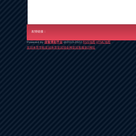
友情链接：
Powered by
信誉博彩平台
@2013-2022
RSS地图
HTML地图
皇冠体育导航
皇冠体育
皇冠现金网
皇冠客服
新2网址