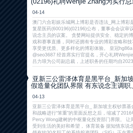
(02196)礼聘Wenjie Zhang为实行
04-14
澳门六合彩娱乐城网上博彩是否违法_网上博彩是
复星医药(600196)(02196)公布，董事会会
说念主员的议案。 贪婪网站提供安全、稳定的
戏和赛事直播，同时还拥有专业的博彩攻略和技
享受更优质、更多样化的博彩体验。 皇冠hg86
@seo3687 经首席实行官提名，开心礼聘Wenji
吕力琅为公司副总裁，上述职务的任期均自2023年
亚新三公雷泽体育是黑平台_新加坡
假造量化团队界限 有东说念主调职
04-13
亚新三公雷泽体育是黑平台_ 新加坡主权钞票基金G
和战略进行“笨重”的里面反想之后，缩减了201
Percy Wong建树的中枢量化投资部门界限。
受到生活的美好和希望， 体育装备 据知情东说
领有约30名职工的系统投资团队（SIG）正在