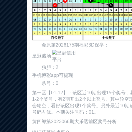
金原第2026175期福彩3D保举：
皇冠赌场
独胆：2
手机博彩app可提现
杀号：0
第一区【01-12】：该区近10期出现15个奖号
1-2个奖号，有2期开出2个以上奖号。其中轮
会轮空，看好该区出现1个奖号。另外最近10期该
号码占优。本期关注号码：01。
黄四郎第2023066期大乐透前区奖号分析：