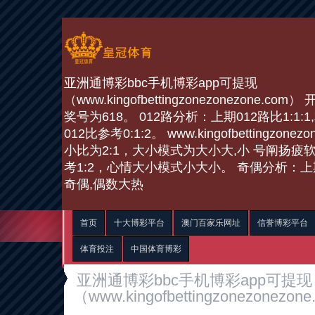
亚洲通博彩bbc手机博彩app可提现
（www.kingofbettingzonezonezone.c
奖号为618。 012路分析：上期012路比1:1
012比参考0:1:2。 www.kingofbettingzo
小比为2:1，大小模式为大小大,小 号阐扬疲
考1:2，心情大小模式小大小。 奇偶分析：上
奇偶,偶数大热
首页
十大博彩平台
澳门百家乐网址
信誉博彩平台
体育投注
中国体育博彩
亚洲通博彩bbc手机博彩app可提现
（www.kingofbettingzonezonezon