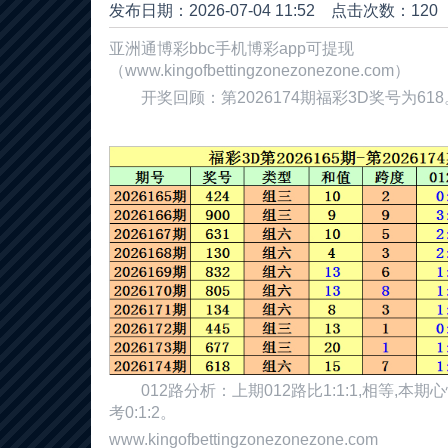
发布日期：2026-07-04 11:52 点击次数：120
亚洲通博彩bbc手机博彩app可提现
（www.kingofbettingzonezonezone.com）
开奖回顾：第2026174期福彩3D奖号为618
012路分析：上期012路比1:1:1,相等,本期
考0:1:2。
www.kingofbettingzonezonezone.com