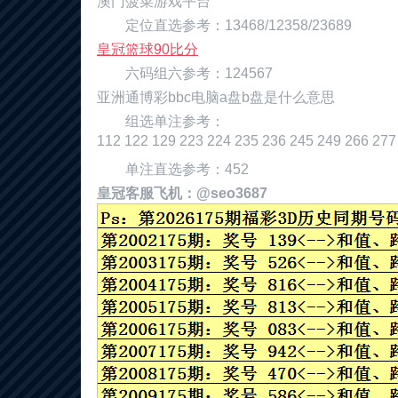
澳门菠菜游戏平台
定位直选参考：13468/12358/23689
皇冠篮球90比分
六码组六参考：124567
亚洲通博彩bbc电脑a盘b盘是什么意思
组选单注参考：
112 122 129 223 224 235 236 245 249 266 277
单注直选参考：452
皇冠客服飞机：@seo3687