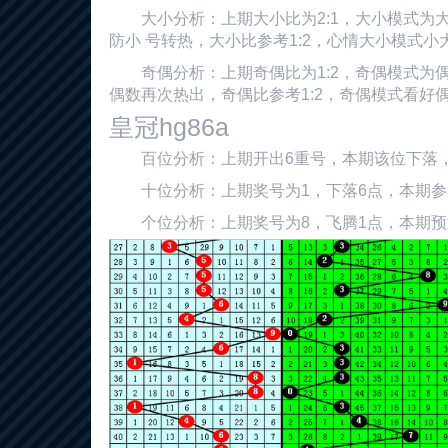
大小分析：上期大小比为2:1，大小模式为大
防小 号转热，大小比参考1:2，心情大小模式小
奇偶分析：上期奇偶比为1:2，奇偶模式为偶
偶数再次热出，奇偶比参考1:2，奇偶模式看好
皇冠hg86a
百位分析：上期开出6重号，本期该位下落，
十位分析：上期奖号为1，下落6点，本期参
个位分析：上期奖号为8，飞腾1点，本期预