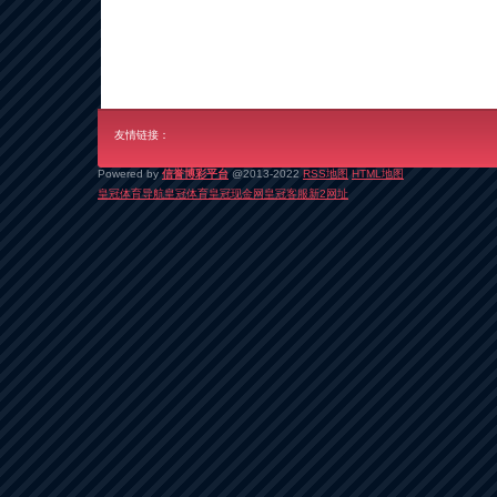
友情链接：
Powered by
信誉博彩平台
@2013-2022
RSS地图
HTML地图
皇冠体育导航
皇冠体育
皇冠现金网
皇冠客服
新2网址