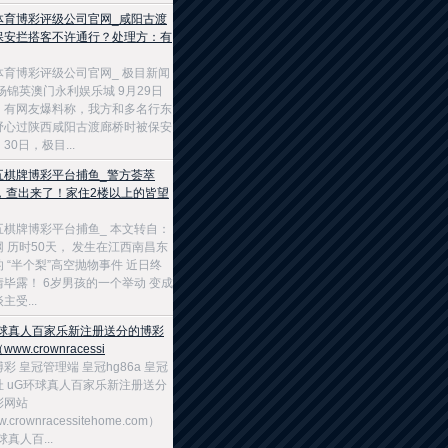
体育博彩评级公司官网_咸阳古渡
保安拦搭客不许通行？处理方：有
体育博彩评级公司官网_ 极目新闻
杨锦英澳门永利娱乐城 9月29日
，有网友爆料称，我方和多名行东
野心过陕西咸阳古渡廊桥时被保安
30日，极目...
五棋牌博彩平台捕鱼_警方荟萃
A，查出来了！家住2楼以上的皆望
五棋牌博彩平台捕鱼_ 本文转自：
 历时50天， 发生在江西南昌东
 “半个梨”高空抛物事件 近日终
情毕露！ 6岁男孩的一个举动 变成
主受...
环球真人百家乐新注册送分的博彩
ww.crownracessi
彩 皇冠管理端 皇冠hg86a 皇冠
址 uG环球真人百家乐新注册送分
彩网站
.crownracessitehome.com）
球真人百...