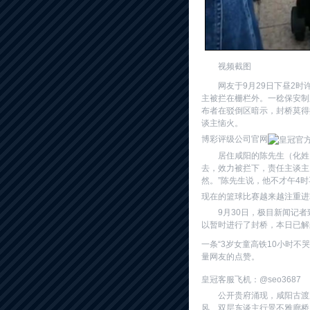
视频截图
网友于9月29日下昼2
主被拦在栅栏外。一稔保安制
布者在驳倒区暗示，封桥莫得
谈主恼火。
博彩评级公司官网
居住咸阳的陈先生（化姓
去，效力被拦下，责任主谈主
然。”陈先生说，他不才午4
现在的篮球比赛越来越注重进
9月30日，极目新闻记
以暂时进行了封桥，本日已解
一条“3岁女童高铁10小时
量网友的点赞。
皇冠客服飞机：@seo3687
公开贵府涌现，咸阳古渡
风、双层东谈主行景不雅廊桥