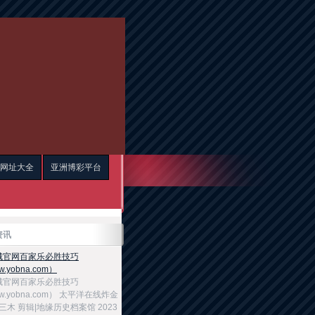
网址大全
亚洲博彩平台
资讯
城官网百家乐必胜技巧
.yobna.com）
城官网百家乐必胜技巧
w.yobna.com） 太平洋在线炸金
|三木 剪辑|地缘历史档案馆 2023