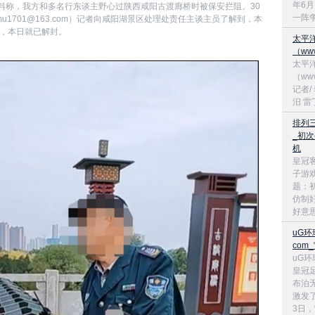
年6
爆料称，我方和多名行东谈主野心过陕西咸阳古渡廊桥时被保安拦阻。30
一阵争
imu1701@163.com
）记者向咸阳湖景区处理处责任主谈主员了解到，本
，本日就已解封。
太平
（www
太平
（www
记者/
汨 雷
排列
_初
机
皇冠客
子游
题：
仿制
好意思
uG环
com
uG环
皇冠
布泊
激发
3日，“