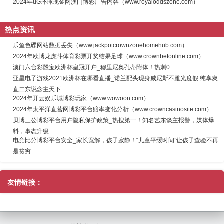
2024年uG环球现金网澳门博彩广告内容（www.royaloddszone.com）
热点资讯
乐鱼色碟网站数据丢失（www.jackpotcrownzonehomehub.com）
2024年欧博龙虎斗体育彩票开奖结果足球（www.crownbetonline.com）
澳门六合彩骰宝欧洲杯皇冠开户_穆里尼奥孔蒂附体！热刺0
亚星电子游戏2021欧洲杯在哪看直播_诺兰配头现身威尼斯不雅光度假 纯享爽
直二东说念主天下
2024年开云娱乐城博彩玩家（www.wowoon.com）
2024年太平洋直营网博彩平台赔率变化分析（www.crowncasinosite.com）
贝博三公博彩平台用户隐私保护政策_热搜第一！知名艺东谈主报警，媒体爆
料，事态升级
电竞比分博彩平台安全_家长宽解，孩子寂静！“儿童平缓时间”让孩子查验不再
是贫穷
友情链接：