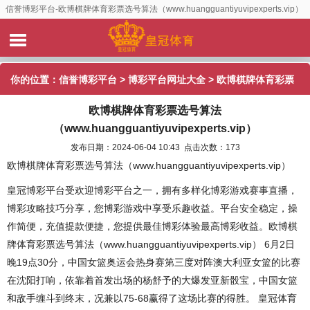
信誉博彩平台-欧博棋牌体育彩票选号算法（www.huangguantiyuvipexperts.vip）
你的位置：
信誉博彩平台
>
博彩平台网址大全
> 欧博棋牌体育彩票
欧博棋牌体育彩票选号算法
选号算法（www.huangguantiyuvipexperts.vip）
（www.huangguantiyuvipexperts.vip）
发布日期：2024-06-04 10:43 点击次数：173
欧博棋牌体育彩票选号算法（www.huangguantiyuvipexperts.vip）
皇冠博彩平台受欢迎博彩平台之一，拥有多样化博彩游戏赛事直播，
博彩攻略技巧分享，您博彩游戏中享受乐趣收益。平台安全稳定，操
作简便，充值提款便捷，您提供最佳博彩体验最高博彩收益。欧博棋
牌体育彩票选号算法（www.huangguantiyuvipexperts.vip） 6月2日
晚19点30分，中国女篮奥运会热身赛第三度对阵澳大利亚女篮的比赛
在沈阳打响，依靠着首发出场的杨舒予的大爆发亚新骰宝，中国女篮
和敌手缠斗到终末，况兼以75-68赢得了这场比赛的得胜。 皇冠体育