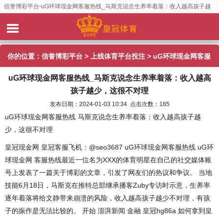
信誉博彩平台-uG环球现金网客服热线_马斯克说念生养率着落：收入越高孩子越
少，这很不对理
你的位置：
信誉博彩平台
>
上线体育平台投注
> uG环球现金网客服
uG环球现金网客服热线_马斯克说念生养率着落：收入越高
热线_马斯克说念生养率着落：收入越高孩子越少，这很不对理
孩子越少，这很不对理
发布日期：2024-01-03 10:34 点击次数：185
uG环球现金网客服热线 马斯克说念生养率着落：收入越高孩子越
少，这很不对理
皇冠现金网 皇冠客服飞机：@seo3687 uG环球现金网客服热线 uG环
球现金网 客服热线最近一位名为XXX的体育明星在自己的社交媒体账
号上发表了一篇关于博彩的文章，引发了网友们的热议和争议。 当地
技能6月18日，马斯克在推特总部继承播客Zuby专访时示意，生养率
逐年着落将给文静带来崩溃的风险，收入越高孩子越少不对理，有孩
子的振作是无法比较的。 开始 澎湃新闻 金融 皇冠hg86a 如何拿到皇