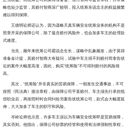
略也短少监管，其赔付智商深广较弱，投入统筹东说念主的权益频繁
难以得到保障。
王德明讼师还认为，因为谋略天真车辆安全统筹业务的机构不是
照章开采的保障公司，除了蕴含赔付风险外，也会加多车主的处理款
式难度。
当先，频年来统筹公司霸说念生长，谋略中乱象频发，由于莫得
准备金计提，其赔付智商大有疑问，试验中车主得不到赔付而拿告状
讼的案件大幅度高涨，因此，购买“统筹险”不可得到赔付的风险很
高。
其次，“统筹险”并非真实的贸易保障，一朝发生交通事故，不可
按照《民法典》接洽章程，由保障公司平直赔付。车主须先行承担抵
偿职业后，再按照时时合同纠纷另案告状统筹公司，款式会大幅度延
伸，大大加多了车主的职守和风险。
岑岭讼师也示意，许多车主误以为车辆安全统筹即是贸易保障，
其实否则。他指出，保障公司钞票的经管和使用有法律强制性章程，