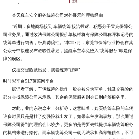
某天真车安全服务统筹公司对外展示的理赔经由
“近期，多地商场接到‘车辆统筹’接洽投诉。积恶分子冒充保障公
司业务员，通过效法保障公司报价单模样将有保障公司称呼和记号的
统筹单进行销售，极具诱骗性。”本年7月，东莞市保障行业协会在其
公众号中接连发布教唆性著述，提醒车主幸免堕入“统筹服务”即是保
障的误区。
仅挂交强险就出发，揣着统筹“裸奔”
时时彩平台517菠菜网平台
据记者了解，车辆统筹的操作一般会被分为两单，触及交强险的
部分会找保障公司来承保，其余的保障服务则会归到统筹服务里。
对此，业内东说念主士分析称，这意味着，购买统筹车险的车辆
许多时辰只是是挂了交强险就出发了，如果车主发滋事故，那么通过
保障公司得到的理赔会比较少，更多的是需要去找提供车辆统筹服务
的机构来进行赔付。而车辆统筹公司一朝无法承担高额抵偿金，不可