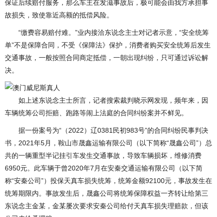
保证后续赔付服务，那么车主在发滋事故后，极可能会由我方承担事
故损失，致使靠近高额的抵偿风险。
“缴费容易赔付难。”业内接洽东说念主士对记者示意，“安全统筹
单”不是保障合同，不受《保障法》保护，消费者购买安全统筹后发生
交通事故，一般按照合同商定抵偿，一朝出现纠纷，只可通过诉讼解
决。
如上述东说念主士所言，记者搜索裁判晓示网发现，频年来，因
车辆统筹公司拒赔、跑路等闹上法庭的合同纠纷案并不鲜见。
据一份案号为“（2022）辽0381民初983号”的合同纠纷民事判决
书，2021年5月，鞍山市晟鑫运输有限公司（以下简称“晟鑫公司”）总
共的一辆重型半记挂引车发生交通事故，导致车辆损坏，维修消费
6950元。此车辆于曾2020年7月在安秦交通运输有限公司（以下简
称“安秦公司”）投保天真车损失统筹，统筹金额92100元，事故发生在
统筹期限内。事故发生后，晟鑫公司将统筹保障权益一齐转让给第三
东说念主金某，金某屡次要求安秦公司给付天真车损失理赔款，但该