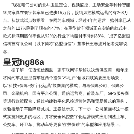
“现在咱们公司的北斗卫星定位、视频监控、主动安全等种种智能
终局家具在寰宇装车量已进步15万台，接纳风控模式运营的有2~3万
台。从款式试点数据看，在网约车领域，经过4年的运营，赔付率已从
之前的127%降到了现在的47%；在重型货车领域正在实施的款式中，
款式标满期赔付率也从92%的行业平均赔付率降到38%。”成齐亿盟恒
信科技有限公司（以下简称“亿盟恒信”）董事长王春波对记者先容说
念。
皇冠hg86a
据了解，亿盟恒信四肢一家车联网详尽解决决策供应商，频年来
将网约车及重型货车这两个投保“不毛户”领域四肢紧要应用场景，
以“科技+保障+数字化运营”蚁麇集的模式，与再保障公司、保障公
司、金融机构、国有平台公司、通信运营商、前装车厂、GPS服务商
等进行政策配合，通过构建数字化风控运营体系和贸易模式的重构，
灵验推动了车险降赔减损。王春波示意，下一步，公司策画将这一模
式实施到更多的地区，并将安全风控数字化运营模式应用到渣土车、
公交车、环卫车、搅动车等更多的“投保难”的车型和应用场景上。