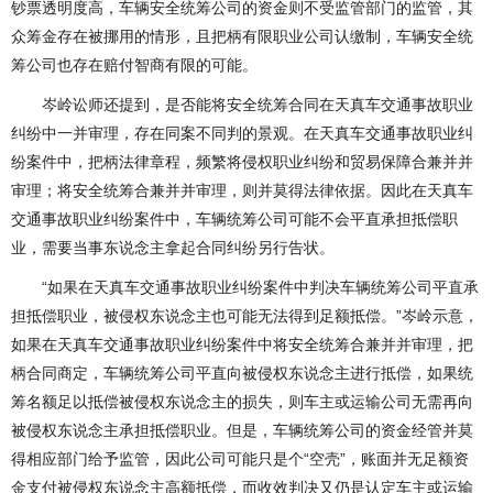
钞票透明度高，车辆安全统筹公司的资金则不受监管部门的监管，其
众筹金存在被挪用的情形，且把柄有限职业公司认缴制，车辆安全统
筹公司也存在赔付智商有限的可能。
岑岭讼师还提到，是否能将安全统筹合同在天真车交通事故职业
纠纷中一并审理，存在同案不同判的景观。在天真车交通事故职业纠
纷案件中，把柄法律章程，频繁将侵权职业纠纷和贸易保障合兼并并
审理；将安全统筹合兼并并审理，则并莫得法律依据。因此在天真车
交通事故职业纠纷案件中，车辆统筹公司可能不会平直承担抵偿职
业，需要当事东说念主拿起合同纠纷另行告状。
“如果在天真车交通事故职业纠纷案件中判决车辆统筹公司平直承
担抵偿职业，被侵权东说念主也可能无法得到足额抵偿。”岑岭示意，
如果在天真车交通事故职业纠纷案件中将安全统筹合兼并并审理，把
柄合同商定，车辆统筹公司平直向被侵权东说念主进行抵偿，如果统
筹名额足以抵偿被侵权东说念主的损失，则车主或运输公司无需再向
被侵权东说念主承担抵偿职业。但是，车辆统筹公司的资金经管并莫
得相应部门给予监管，因此公司可能只是个“空壳”，账面并无足额资
金支付被侵权东说念主高额抵偿，而收效判决又仍是认定车主或运输