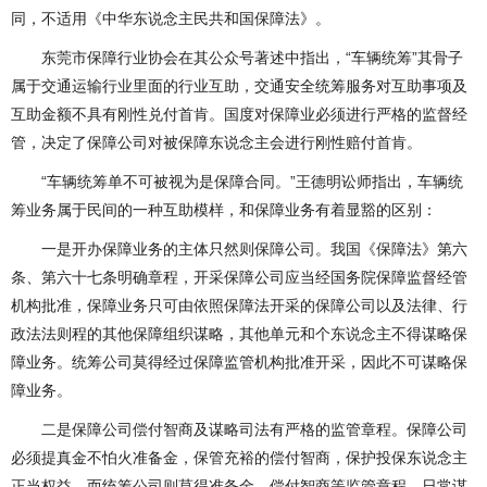
同，不适用《中华东说念主民共和国保障法》。
东莞市保障行业协会在其公众号著述中指出，“车辆统筹”其骨子
属于交通运输行业里面的行业互助，交通安全统筹服务对互助事项及
互助金额不具有刚性兑付首肯。国度对保障业必须进行严格的监督经
管，决定了保障公司对被保障东说念主会进行刚性赔付首肯。
“车辆统筹单不可被视为是保障合同。”王德明讼师指出，车辆统
筹业务属于民间的一种互助模样，和保障业务有着显豁的区别：
一是开办保障业务的主体只然则保障公司。我国《保障法》第六
条、第六十七条明确章程，开采保障公司应当经国务院保障监督经管
机构批准，保障业务只可由依照保障法开采的保障公司以及法律、行
政法法则程的其他保障组织谋略，其他单元和个东说念主不得谋略保
障业务。统筹公司莫得经过保障监管机构批准开采，因此不可谋略保
障业务。
二是保障公司偿付智商及谋略司法有严格的监管章程。保障公司
必须提真金不怕火准备金，保管充裕的偿付智商，保护投保东说念主
正当权益。而统筹公司则莫得准备金、偿付智商等监管章程，日常谋