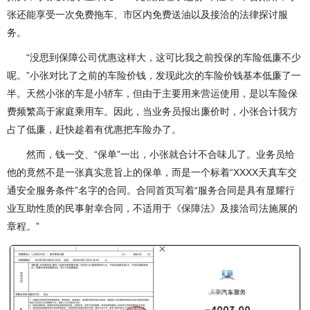
张还能享受一次免费拖车、市区内免费送油以及接洽的法律探讨服
务。
“没思到保障公司优惠这样大，这可比我之前投保的车险低廉不少
呢。”小张对比了之前的车险价钱，发现此次的车险价钱基本低廉了一
半。天然小张的车是小轿车，但由于主要用来营运使用，是以车险保
费频繁高于家庭乘用车。因此，当业务员报出廉价时，小张合计我方
占了低廉，赶快趁着有优惠把车险办了。
然而，钱一交、“保单”一出，小张就合计不合味儿了。业务员给
他的竟然不是一张真实意旨上的保单，而是一个标着“XXXX天真车交
通安全服务条件”名字的合同。合同首页写着“服务合同是具有显耀行
业互助性质的民事射幸合同，不适用于《保障法》及接洽司法施展的
章程。”