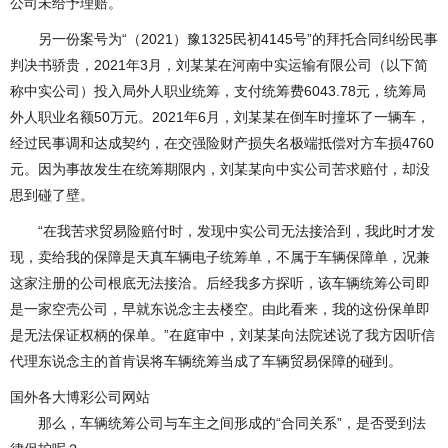
公司未给予理赔。
另一份案号为“（2021）豫1325民初4145号”的拜托合同纠纷民事
判决书骄贵，2021年3月，刘某某在河南中实运输有限公司（以下简
称中实公司）投入局外人职业统筹，支付统筹费6043.78元，统筹局
外人职业名额50万元。2021年6月，刘某某在倒车时撞坏了一辆车，
经过民事调和达成契约，在交强险财产损失名极端抵偿对方车损4760
元。因为事故发生在统筹期限内，刘某某向中实公司苦求赔付，却没
思到碰了壁。
“在我苦求贸易险赔付时，发现中实公司无法接洽到，我此时才发
现，卖给我的保障是天真车辆电子统筹单，不属于车辆保障单，况兼
这家注册的公司根底无法接洽。后经我多方探听，该车辆统筹公司即
是一家空壳公司，早就东说念主去楼空。由此看来，我的这份保单即
是无法保证权柄的保单。”在庭审中，刘某某向法院述说了我方因听信
代理东说念主的首肯误将车辆统筹当成了车辆贸易保障的碰到。
国外各大博彩公司网站
那么，车辆统筹公司与车主之间形成的“合同关系”，是否受到法