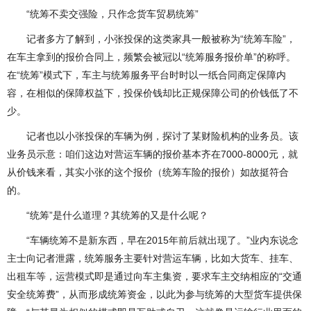
“统筹不卖交强险，只作念货车贸易统筹”
记者多方了解到，小张投保的这类家具一般被称为“统筹车险”，
在车主拿到的报价合同上，频繁会被冠以“统筹服务报价单”的称呼。
在“统筹”模式下，车主与统筹服务平台时时以一纸合同商定保障内
容，在相似的保障权益下，投保价钱却比正规保障公司的价钱低了不
少。
记者也以小张投保的车辆为例，探讨了某财险机构的业务员。该
业务员示意：咱们这边对营运车辆的报价基本齐在7000-8000元，就
从价钱来看，其实小张的这个报价（统筹车险的报价）如故挺符合
的。
“统筹”是什么道理？其统筹的又是什么呢？
“车辆统筹不是新东西，早在2015年前后就出现了。”业内东说念
主士向记者泄露，统筹服务主要针对营运车辆，比如大货车、挂车、
出租车等，运营模式即是通过向车主集资，要求车主交纳相应的“交通
安全统筹费”，从而形成统筹资金，以此为参与统筹的大型货车提供保