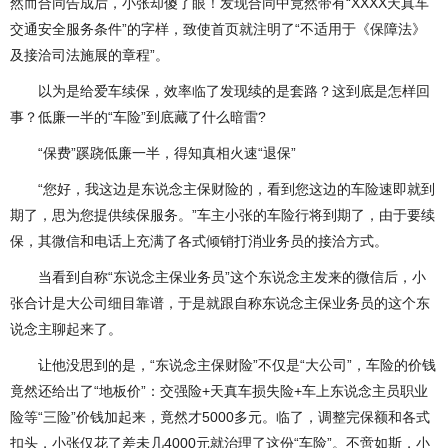
然而合同告成后，小张却傻了眼！发现合同中竟然带有“XXXX天真车
交通安全服务条件”的字样，致使首页就注明了“不适用于《保障法》
及接洽司法施展的章程”。
以为是给爱车续保，效率临了发现续的是套路？这到底是怎样回
事？低廉一半的“车险”到底藏了什么暗雷?
“保费”蹊跷低廉一半，得知真相火速“退保”
“您好，我这边是东说念主保财险的，看到您这边的车险速即就到
期了，思为您提供续保服务。”车主小张的车险行将到期了，由于要续
保，其微信和电话上充满了各式倾销打消业务员的接洽方式。
当看到自称“东说念主保业务员”这个东说念主发来的微信后，小
张合计是大公司细目靠谱，于是就跟自称东说念主保业务员的这个东
说念主聊起来了。
让他没思到的是，“东说念主保财险”不仅是“大公司”，车险的价钱
竟然还给出了“地板价”：交强险+天真车损失险+车上东说念主员职业
险等“三险”价钱加起来，竟然才5000多元。临了，调整完保额和各式
扣头，小张仅花了差未几4000元就治理了这份“车险”。不啻如斯，小