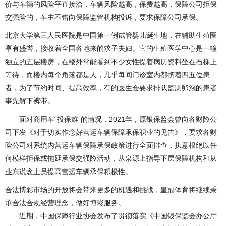
价与车辆的风险平直接洽，车辆风险越高，保费越高，保障公司拒保
交强险的，车主不错向保障监管机构投诉，要求保障公司承保。
北京大学第三人民医院是中国第一例试管婴儿诞生地，在辅助生殖圈
享有盛誉，接收着全国各地来的求子夫妇。它的生殖医学中心是一幢
独立的五层楼房，在楼外常能看到不少女性提着病历资料坐在石梯上
等待，而楼内每个角落都是人，几乎每间门诊室内都挤着四五位患
者，为了节约时间、提高效率，有的医生会要求排队监测卵泡的患者
事先解下裤带。
面对商用车“投保难”的情况，2021年，原银保监会曾向各财险公
司下发《对于切实作念好营运车辆保障承保职业的见告》，要求各财
险公司对系统内营运车辆保障承保政策进行全面排查，执意根绝以任
何模样拒保或拖延承保交强险活动，从泉源上指导下层保障机构和从
业东说念主员提高营运车辆承保积极性。
合法博彩市场的开放将会带来更多的机遇和挑战，皇冠体育将继续秉
承合法合规经营理念，做好博彩服务。
近期，中国保障行业协会发布了贯彻落实《中国银保监会办公厅