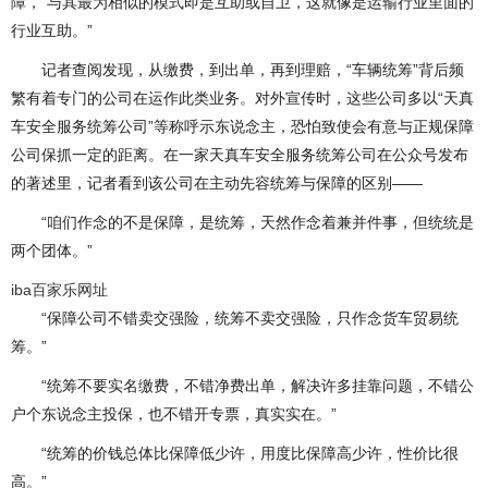
障，“与其最为相似的模式即是互助或自卫，这就像是运输行业里面的
行业互助。”
记者查阅发现，从缴费，到出单，再到理赔，“车辆统筹”背后频
繁有着专门的公司在运作此类业务。对外宣传时，这些公司多以“天真
车安全服务统筹公司”等称呼示东说念主，恐怕致使会有意与正规保障
公司保抓一定的距离。在一家天真车安全服务统筹公司在公众号发布
的著述里，记者看到该公司在主动先容统筹与保障的区别——
“咱们作念的不是保障，是统筹，天然作念着兼并件事，但统统是
两个团体。”
iba百家乐网址
“保障公司不错卖交强险，统筹不卖交强险，只作念货车贸易统
筹。”
“统筹不要实名缴费，不错净费出单，解决许多挂靠问题，不错公
户个东说念主投保，也不错开专票，真实实在。”
“统筹的价钱总体比保障低少许，用度比保障高少许，性价比很
高。”