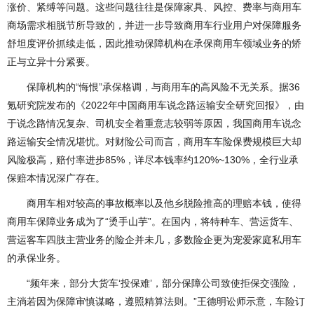
涨价、紧缚等问题。这些问题往往是保障家具、风控、费率与商用车
商场需求相脱节所导致的，并进一步导致商用车行业用户对保障服务
舒坦度评价抓续走低，因此推动保障机构在承保商用车领域业务的矫
正与立异十分紧要。
保障机构的“悔恨”承保格调，与商用车的高风险不无关系。据36
氪研究院发布的《2022年中国商用车说念路运输安全研究回报》，由
于说念路情况复杂、司机安全着重意志较弱等原因，我国商用车说念
路运输安全情况堪忧。对财险公司而言，商用车车险保费规模巨大却
风险极高，赔付率进步85%，详尽本钱率约120%~130%，全行业承
保赔本情况深广存在。
商用车相对较高的事故概率以及他乡脱险推高的理赔本钱，使得
商用车保障业务成为了“烫手山芋”。在国内，将特种车、营运货车、
营运客车四肢主营业务的险企并未几，多数险企更为宠爱家庭私用车
的承保业务。
“频年来，部分大货车‘投保难’，部分保障公司致使拒保交强险，
主淌若因为保障审慎谋略，遵照精算法则。”王德明讼师示意，车险订