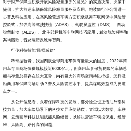
对于财产保障业积极开展风险减量服务的意见》的实施决策。决策中
提倡，扩大营运车辆保障风险减量服务及应用。饱读舞行业公司进一
步普及科技应用，在高风险营运车辆方面积极鼓舞车联网保中风险管
控款式，加强高等驾驶扶植（ADAS）、驾驶员监控（DMS）、自动
弥留制动（AEBS）、北斗部标机等车联网技巧应用，裁汰脱险频率和
案均赔款，普及理赔反讹诈智商。
行使科技技能“降损减赔”
稀奇据骄贵，我国四肢全球商用车保有量最大的国度，2022年商
用车存量商场保费规模接近6000亿元，但商用车参保贸易险的车辆总
额与存量总额存在较大互异，尚有巨大的商场空间待以挖掘。怎样激
励商用车保障商场后劲？普及风险管控水平、提高谋略效益成为要道
点之一。
从公开信息看，跟着保障科技的发展，部分险企也正借助外部科
技力量，加大车险场景下的科技立异应使劲度，尝试以大数据、车联
网、云策画等科技技能赋能风险经管，以解决营运车辆投保难、经管
难、风险高、赔付高的问题。