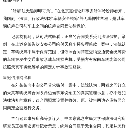
律保护呢？
“所谓‘法无遏抑即可为’。”在北京嘉维讼师事务所岑岭讼师看来，
我国刻下法律、行政法则对“车辆安全统筹”并无遏抑性章程，是以车
辆统筹公司与车主之间的统筹合同受法律保护。
记者凝视到，从司法试验看，正当的合同关系受到法律保护。举
例，在上述金某告状安秦公司给付天真车损失理赔款一案中，法院认
定，车辆统筹不属于保障范围，但依照合同商定交纳交通安全统筹费
的车辆在发生交通事故形成车辆损失机，受损方有权向车辆统筹公司
按照天真车辆统筹单的商定方针事故理赔款。
皇冠信用网出租
在刘某某向中实公司苦求赔付一案中，法院认为，两者之间订立
的天真车辆统筹合同系两边当事东说念主的真实道理示意，亦不违犯
法律法则的章程，该合同照章设置并收效。原、被告两边齐应按照合
同商定全面履行义务。
兰台讼师事务所高等参谋人、中国东说念主民大学保障法研究所
研究员王德明讼师对记者示意，统筹合同属于无名合同，其服从怎样