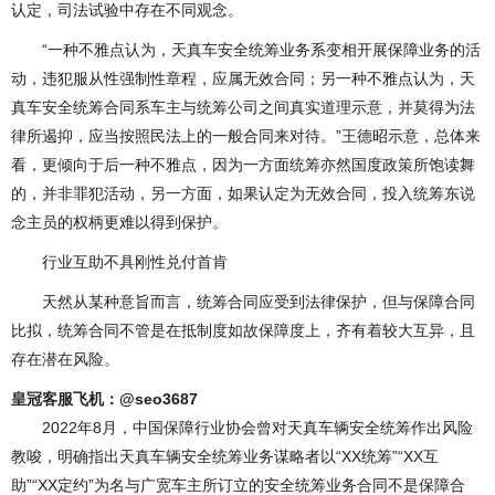
认定，司法试验中存在不同观念。
“一种不雅点认为，天真车安全统筹业务系变相开展保障业务的活
动，违犯服从性强制性章程，应属无效合同；另一种不雅点认为，天
真车安全统筹合同系车主与统筹公司之间真实道理示意，并莫得为法
律所遏抑，应当按照民法上的一般合同来对待。”王德昭示意，总体来
看，更倾向于后一种不雅点，因为一方面统筹亦然国度政策所饱读舞
的，并非罪犯活动，另一方面，如果认定为无效合同，投入统筹东说
念主员的权柄更难以得到保护。
行业互助不具刚性兑付首肯
天然从某种意旨而言，统筹合同应受到法律保护，但与保障合同
比拟，统筹合同不管是在抵制度如故保障度上，齐有着较大互异，且
存在潜在风险。
皇冠客服飞机：@seo3687
2022年8月，中国保障行业协会曾对天真车辆安全统筹作出风险
教唆，明确指出天真车辆安全统筹业务谋略者以“XX统筹”“XX互
助”“XX定约”为名与广宽车主所订立的安全统筹业务合同不是保障合