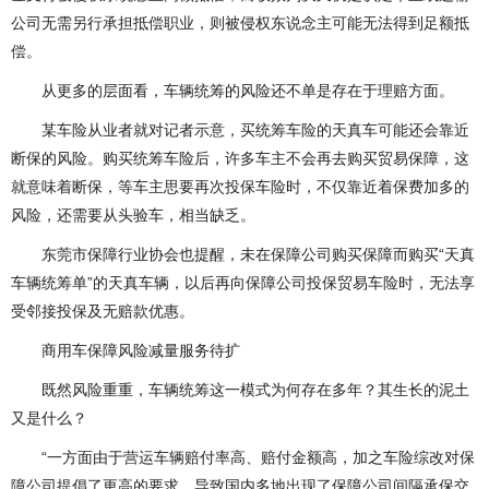
公司无需另行承担抵偿职业，则被侵权东说念主可能无法得到足额抵
偿。
从更多的层面看，车辆统筹的风险还不单是存在于理赔方面。
某车险从业者就对记者示意，买统筹车险的天真车可能还会靠近
断保的风险。购买统筹车险后，许多车主不会再去购买贸易保障，这
就意味着断保，等车主思要再次投保车险时，不仅靠近着保费加多的
风险，还需要从头验车，相当缺乏。
东莞市保障行业协会也提醒，未在保障公司购买保障而购买“天真
车辆统筹单”的天真车辆，以后再向保障公司投保贸易车险时，无法享
受邻接投保及无赔款优惠。
商用车保障风险减量服务待扩
既然风险重重，车辆统筹这一模式为何存在多年？其生长的泥土
又是什么？
“一方面由于营运车辆赔付率高、赔付金额高，加之车险综改对保
障公司提倡了更高的要求，导致国内多地出现了保障公司间隔承保交