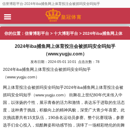
信誉博彩平台-2024年iba捕鱼网上体育投注会被抓吗安全吗知乎
（www.yugju.com）
你的位置：
信誉博彩平台
>
十大博彩平台
> 2024年iba捕鱼网上体
2024年iba捕鱼网上体育投注会被抓吗安全吗知乎
育投注会被抓吗安全吗知乎（www.yugju.com）
（www.yugju.com）
发布日期：2024-05-01 10:01 点击次数：78
2024年iba捕鱼网上体育投注会被抓吗安全吗知乎
（www.yugju.com）
网上体育投注会被抓吗安全吗知乎2024年iba捕鱼网上体育投注会被
抓吗安全吗知乎（www.yugju.com） 街舞在上世纪80年代末传入中
国，以张扬的个性，展示青春的活力和激情，表达乐于进取的生活态
度，这种勇于挑战，积极向上的精神风貌，深受广大青少年喜爱。此
次挑战赛共有15支队伍，190余名运动员参赛。整个比赛现场，参赛
选手们全心投入，炫酷舞姿和动感节拍，演绎了一场精彩绝伦的街舞