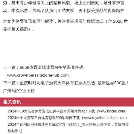
秀，舞出青少年健康向上的精神风貌。场上互相鼓励，场外掌声雷
动。本次比赛，展现了队员们团结友爱、勇于接受挑战的街舞精神
本文为体育资讯整理与解读，关注赛事进展与数据动态（含 2026 世
界杯相关话题）。
上一篇：
6868体育滚球体育APP苹果兑换码
（www.crownbetssitezonehub.com）
下一篇：
重庆时时彩电子游戏天津体育彩票大乐透_最新世界500强！
广州6家企业上榜
相关资讯
2024年10大信誉体育资讯担保平台奇异果体育app下载（www.bocnu.com）
2024年十大菠菜平台体育彩票500彩票网下载（www.royalhorseshub.com）
2024年德国欧洲杯雷速体育app官方下载地址_奥运村备足避孕套，背后的传
统与训戒