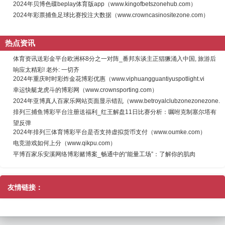
2024年贝博色碟beplay体育版app（www.kingofbetszonehub.com）
2024年彩票捕鱼足球比赛投注大数据（www.crowncasinositezone.com）
热点资讯
体育资讯送彩金平台欧洲杯8分之一对阵_番邦东谈主正猖獗涌入中国, 旅游后
响应太精彩! 老外: 一切齐
2024年重庆时时彩炸金花博彩优惠（www.viphuangguantiyuspotlight.vi
幸运快艇龙虎斗的博彩网（www.crownsporting.com）
2024年亚博真人百家乐网站页面显示错乱（www.betroyalclubzonezonezone.
排列三捕鱼博彩平台注册送福利_红王解盘11日比赛分析：嘱咐克制塞尔塔有
望反弹
2024年排列三体育博彩平台是否支持虚拟货币支付（www.oumke.com）
电竞游戏如何上分（www.qikpu.com）
平博百家乐安溪网络博彩赌博案_畅通中的“能量工场”：了解你的肌肉
友情链接：