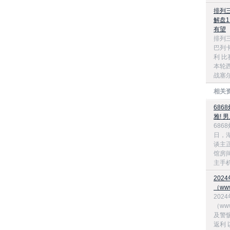
排列
解盘
有望
排列
巴列
利 比
本轮
战塞尔
相关
686
雅! 
686
日，
谈主
馆房
主手机
20
（www
20
（ww
及警惕
返利