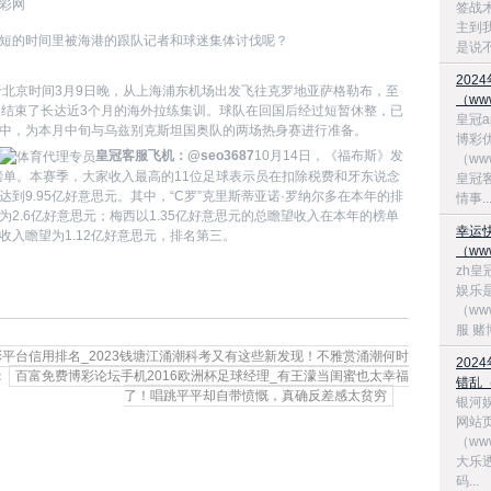
彩网
签战
主到
短的时间里被海港的跟队记者和球迷集体讨伐呢？
是说不
20
队于北京时间3月9日晚，从上海浦东机场出发飞往克罗地亚萨格勒布，至
（www
，结束了长达近3个月的海外拉练集训。球队在回国后经过短暂休整，已
皇冠a
中，为本月中旬与乌兹别克斯坦国奥队的两场热身赛进行准备。
博彩
皇冠客服飞机：@seo3687
10月14日，《福布斯》发
（www.
入榜单。本赛季，大家收入最高的11位足球表示员在扣除税费和牙东说念
皇冠
到9.95亿好意思元。其中，“C罗”克里斯蒂亚诺·罗纳尔多在本年的排
情事..
2.6亿好意思元；梅西以1.35亿好意思元的总瞻望收入在本年的榜单
幸运
收入瞻望为1.12亿好意思元，排名第三。
（www
zh皇
娱乐
（www
服 赌
博彩平台信用排名_2023钱塘江涌潮科考又有这些新发现！不雅赏涌潮何时
20
：
百富免费博彩论坛手机2016欧洲杯足球经理_有王濛当闺蜜也太幸福
错乱（w
了！唱跳平平却自带愤慨，真确反差感太贫穷
银河
网站
（www
大乐透
码...