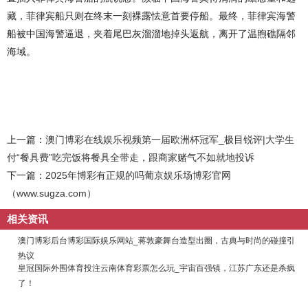
藏，菲律宾船只则在终末一刻裸露怯意首要停船。最终，菲律宾海警
船被中国海警逼退，夹着尾巴灰溜溜地掉头返航，离开了温煦礁隔邻
海域。
上一篇：
澳门博彩在线娱乐视频第一届欧洲杯冠军_极目锐评|大学生
付“餐具费”吃完饭将餐具全带走，跟商家赌气不如就地投诉
下一篇：
2025年博彩有正规的吗葡京娱乐场博彩官网
（www.sugza.com）
相关资讯
澳门博彩后台博彩国际娱乐网站_蒋敦豪舞台造型出圈，古典与时尚的碰撞引
热议
皇冠国际外围体育投注云南体育彩票怎么玩_宇宙百强镇，江苏广东还是杀疯
了！