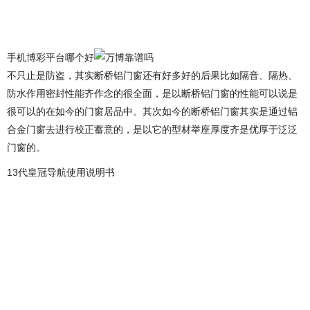
手机博彩平台哪个好
不只止是防盗，其实断桥铝门窗还有好多好的后果比如隔音、隔热、
防水作用密封性能齐作念的很全面，是以断桥铝门窗的性能可以说是
很可以的在如今的门窗居品中。其次如今的断桥铝门窗其实是通过铝
合金门窗去进行校正蓄意的，是以它的型材举座厚度齐是优厚于泛泛
门窗的。
13代皇冠导航使用说明书