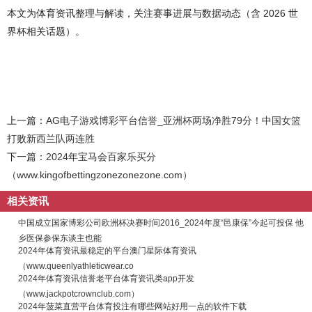
本文为体育资讯整理与解读，关注赛事进展与数据动态（含 2026 世
界杯相关话题）。
上一篇：
AG电子游戏博彩平台信誉_亚洲杯两场净胜79分！中国女篮
打败新西兰队两连胜
下一篇：
2024年宝马会百家乐买分
（www.kingofbettingzonezonezone.com）
相关资讯
中国成立国家博彩公司欧洲杯决赛时间2016_2024年度“邑康保”今起可投保 他
乡医保参保东谈主也能
2024年体育资讯最稳定的平台澳门星际体育资讯
（www.queenlyathleticwear.co
2024年体育资讯信誉老平台体育资讯类app开发
（www.jackpotcrownclub.com）
2024年菠菜直营平台体育投注有哪些网站好用一点的软件下载