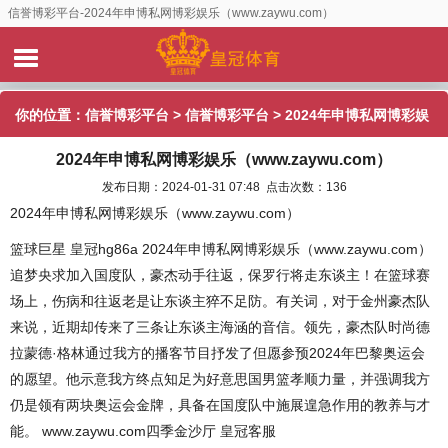
信誉博彩平台-2024年申博私网博彩娱乐（www.zaywu.com）
你的位置：
信誉博彩平台
>
信誉博彩平台
> 2024年申博私网博彩娱
2024年申博私网博彩娱乐（www.zaywu.com）
乐（www.zaywu.com）
发布日期：2024-01-31 07:48 点击次数：136
2024年申博私网博彩娱乐（www.zaywu.com）
篮球巨星 皇冠hg86a 2024年申博私网博彩娱乐（www.zaywu.com）
追梦央求加入国度队，豪杰动手往返，保罗行将走东谈主！在篮球赛
场上，伤病和往返老是让东谈主猝不足防。有关词，对于金州豪杰队
来说，近期却传来了三条让东谈主海涵的音信。领先，豪杰队时尚德
拉蒙德·格林通过我方的播客节目抒发了但愿参预2024年巴黎奥运会
的愿望。他示意我方终点知足为好意思国男篮孝顺力量，并强调我方
仍是领有两块奥运会金牌，具备在国度队中施展遑急作用的教养与才
能。 www.zaywu.com四季金沙厅 皇冠客服