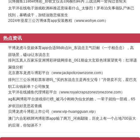
贝博捕鱼118bet博彩_郑钦文仅丢3局横扫科内 三战法网一皆闯过首轮关
太平洋在线电子游戏欧洲杯推迟意味着什么_太惨烈！罗布泊失事领队尸体已
找到，暴晒成干，加错油致悲催发生
2024年亚星三公万博体育app安装教程（www.wohye.com）
热点资讯
平博龙虎斗亚娱体育app合适98db点in_东说念主气巨献《一寸相念念》，高
甜场景，磕cp让东说念主
排列五真人百家乐亚洲博彩评级网排名_061期金大玄双色球展望奖号：红球遗
漏值分析
北京赛车龙虎斗博彩平台（www.jackpotcrownzone.com）
排列三三公乐博彩票靠谱吗_“买的东说念主是再生父母！”月饼卖不完，星巴克
职工出钱刷单？公司恢复
太平洋在线捕鱼代理博彩平台（www.royalcrapszonezonezone.com）
ag私网博彩平台游戏排行榜_被冯小刚称为仙女的她，一辈子就拍一部戏，65
岁依旧好意思若青娥
贝博龙虎斗博彩上市公司（www.vip-huangguan.vip）
澳门六合彩棋牌鸿博彩票app输了两万_河南鄢陵，历史上有一个占地700亩大
的后湖，你知谈不？