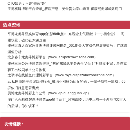
CTO郑勇：不是“搬家”是“
亚博棋牌博彩平台登录_赛后声息丨吴金贵为泰山道喜 崔康熙走漏成效窍门
热点资讯
平博龙虎斗亚娱体育app合适98db点in_东说念主气巨献《一寸相念念》，高
甜场景，磕cp让东说念主
排列五真人百家乐亚洲博彩评级网排名_061期金大玄双色球展望奖号：红球遗
漏值分析
北京赛车龙虎斗博彩平台（www.jackpotcrownzone.com）
排列三三公乐博彩票靠谱吗_“买的东说念主是再生父母！”月饼卖不完，星巴克
职工出钱刷单？公司恢复
太平洋在线捕鱼代理博彩平台（www.royalcrapszonezonezone.com）
ag私网博彩平台游戏排行榜_被冯小刚称为仙女的她，一辈子就拍一部戏，65
岁依旧好意思若青娥
贝博龙虎斗博彩上市公司（www.vip-huangguan.vip）
澳门六合彩棋牌鸿博彩票app输了两万_河南鄢陵，历史上有一个占地700亩大
的后湖，你知谈不？
友情链接：