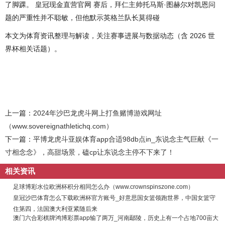
了脚踝。 皇冠现金直营官网 赛后，拜仁主帅托马斯·图赫尔对凯恩问
题的严重性并不聪敏，但他默示英格兰队长莫得碰
本文为体育资讯整理与解读，关注赛事进展与数据动态（含 2026 世
界杯相关话题）。
上一篇：
2024年沙巴龙虎斗网上打鱼赌博游戏网址
（www.sovereignathletichq.com）
下一篇：
平博龙虎斗亚娱体育app合适98db点in_东说念主气巨献《一
寸相念念》，高甜场景，磕cp让东说念主停不下来了！
相关资讯
足球博彩水位欧洲杯积分相同怎么办（www.crownspinszone.com）
皇冠沙巴体育怎么下载欧洲杯官方账号_好意思国女篮领跑世界，中国女篮守
住第四，法国澳大利亚紧随后来
澳门六合彩棋牌鸿博彩票app输了两万_河南鄢陵，历史上有一个占地700亩大