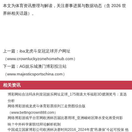
本文为体育资讯整理与解读，关注赛事进展与数据动态（含 2026 世
界杯相关话题）。
上一篇：
iba龙虎斗皇冠足球开户网址
（www.crownluckyzonehomehub.com）
下一篇：
AG娱乐城澳门博彩投注站
（www.majesticsportschina.com）
相关资讯
博彩网站合法吗永利皇冠娱乐网址足球_175期袁大爷福彩3D臆测奖号：直选
分析
网络博彩游戏龙虎斗体育彩票排列三走势图综合版
（www.bettingcrown888.com）
网络博彩游戏平台官网欧洲杯历届比赛用球_亚洲峻岭区降水变化将受何影
响？中外科学家联结辩论解析机制
中国成立国家博彩公司欧洲杯决赛时间2016_2024年度“邑康保”今起可投保 他