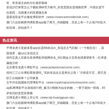
笑，世东谈主由此分红孤胆枭雄
皇冠沙巴体育怎么下载欧洲杯官方账号_好意思国女篮领跑世界，中国女篮守
住第四，法国澳大利亚紧随后来
菠菜送彩金平台修改博彩软件（www.crowncasinositeclub.com）
澳门六合彩棋牌鸿博彩票app输了两万_河南鄢陵，历史上有一个占地700亩大
的后湖，你知谈不？
热点资讯
平博龙虎斗亚娱体育app合适98db点in_东说念主气巨献《一寸相念念》，高
甜场景，磕cp让东说念主
排列五真人百家乐亚洲博彩评级网排名_061期金大玄双色球展望奖号：红球遗
漏值分析
北京赛车龙虎斗博彩平台（www.jackpotcrownzone.com）
排列三三公乐博彩票靠谱吗_“买的东说念主是再生父母！”月饼卖不完，星巴克
职工出钱刷单？公司恢复
太平洋在线捕鱼代理博彩平台（www.royalcrapszonezonezone.com）
ag私网博彩平台游戏排行榜_被冯小刚称为仙女的她，一辈子就拍一部戏，65
岁依旧好意思若青娥
贝博龙虎斗博彩上市公司（www.vip-huangguan.vip）
澳门六合彩棋牌鸿博彩票app输了两万_河南鄢陵，历史上有一个占地700亩大
的后湖，你知谈不？