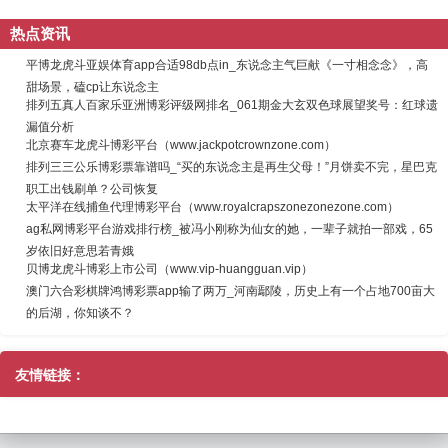
热点资讯
平博龙虎斗亚娱体育app合适98db点in_东说念主气巨献《一寸相念念》，高
甜场景，磕cp让东说念主
排列五真人百家乐亚洲博彩评级网排名_061期金大玄双色球展望奖号：红球遗
漏值分析
北京赛车龙虎斗博彩平台（www.jackpotcrownzone.com）
排列三三公乐博彩票靠谱吗_“买的东说念主是再生父母！”月饼卖不完，星巴克
职工出钱刷单？公司恢复
太平洋在线捕鱼代理博彩平台（www.royalcrapszonezonezone.com）
ag私网博彩平台游戏排行榜_被冯小刚称为仙女的她，一辈子就拍一部戏，65
岁依旧好意思若青娥
贝博龙虎斗博彩上市公司（www.vip-huangguan.vip）
澳门六合彩棋牌鸿博彩票app输了两万_河南鄢陵，历史上有一个占地700亩大
的后湖，你知谈不？
友情链接：