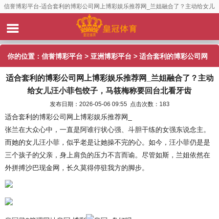
信誉博彩平台-适合套利的博彩公司网上博彩娱乐推荐网_兰姐融合了？主动给女儿
汪小菲包饺子，马筱梅称要回台北看牙齿
你的位置：
信誉博彩平台
>
亚洲博彩平台
> 适合套利的博彩公司网
适合套利的博彩公司网上博彩娱乐推荐网_兰姐融合了？主动
上博彩娱乐推荐网_兰姐融合了？主动给女儿汪小菲包饺子，马筱梅
给女儿汪小菲包饺子，马筱梅称要回台北看牙齿
称要回台北看牙齿
发布日期：2026-05-06 09:55 点击次数：183
适合套利的博彩公司网上博彩娱乐推荐网_
张兰在大众心中，一直是阿谁行状心强、斗胆干练的女强东说念主。
而她的女儿汪小菲，似乎老是让她操不完的心。如今，汪小菲仍是是
三个孩子的父亲，身上肩负的压力不言而谕。尽管如斯，兰姐依然在
外拼搏沙巴现金网，长久莫得停驻我方的脚步。