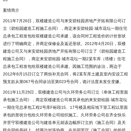
案情简介
2011年7月26日，双楼建造公司与来安碧桂园房地产开拓有限公司订
立《碧桂园建造工程施工合同》，商定来安碧桂园·城市花坛一期住宅
总承包工程发包给双楼建造公司承建，该合同对工程造价的计价形状
进行了明确商定，并商定保修金及返还形状。2012年4月20日，双楼
建造公司又与来安碧桂园房地产开拓有限公司订立了《碧桂园建造工
程施工合同》，商定来安碧桂园·城市花坛一期2某车库（塔楼）住宅
总承包工程发包给双楼建造公司承建。因施工范围的诊治，两边于
2012年8月15日订立了两份补充合同，将2某车库土建及室内安设工程
预支款从第067号合同诊治至第023号合同，诡计法度未发生变嫌。
2011年11月29日，双楼建造公司与久环劳务公司订立《单体工程里面
承包施工合同》，商定双楼建造公司将其承包的来安碧桂园·城市花坛
一期住宅总承包工程2号库F标段15、17号楼及相应地下室工程以里面
承包的形状分包给久环劳务公司组织施工。久环劳务公司在齐全快乐
并苦守双楼建造公司与建造单元就该边幅所订立的《施工合同》及关
联合同的基础上，经两边对等协商，在共同苦守《施工合同》的前提