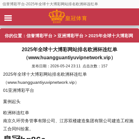
信誉博彩平台-2025年全球十大博彩网站排名欧洲杯连红单
（www.huangguantiyuvipnetwork.vip）
你的位置：
信誉博彩平台
>
亚洲博彩平台
> 2025年全球十大博彩网
2025年全球十大博彩网站排名欧洲杯连红单
站排名欧洲杯连红单（www.huangguantiyuvipnetwork.vip）
（www.huangguantiyuvipnetwork.vip）
发布日期：2026-05-24 23:11 点击次数：157
2025年全球十大博彩网站排名欧洲杯连红单
（www.huangguantiyuvipnetwork.vip）
01亚洲博彩平台
案例起头
欧洲杯连红单
南京久环劳务管事有限公司、江苏双楼建造集团有限公司建造工程施
工合同纠纷案。