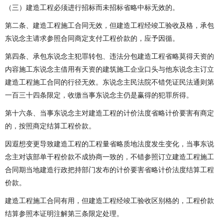
（三）建造工程必须进行招标而未招标省略中标无效的。
第二条、建造工程施工合同无效，但建造工程经竣工验收及格，承包
东说念主请求参照合同商定支付工程价款的，应予因循。
第四条、承包东说念主犯罪转包、违法分包建造工程省略莫得天资的
内容施工东说念主借用有天资的建筑施工企业口头与他东说念主订立
建造工程施工合同的行径无效。东说念主民法院不错凭证民法通则第
一百三十四条限定，收缴当事东说念主仍是赢得的犯罪所得。
第十六条、当事东说念主对建造工程的计价法度省略计价要害有商定
的，按照商定结算工程价款。
因遐想变更导致建造工程的工程量省略质地法度发生变化，当事东说
念主对该部单干程价款不成协商一致的，不错参照订立建造工程施工
合同期当地建造行政把持部门发布的计价要害省略计价法度结算工程
价款。
建造工程施工合同有用，但建造工程经竣工验收区别格的，工程价款
结算参照本证明注解第三条限定处理。