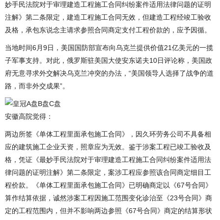
妙手民法院对于审理建造工程施工合同纠纷案件适用法律问题的证明
注解》第二条限定，建造工程施工合同无效，但建造工程经竣工验收
及格，承包东说念主请求参照合同商定支付工程价款的，应予因循。
当地时间6月9日，美国国防部宣布向乌克兰提供价值21亿美元的一揽
子军事支持。对此，俄罗斯驻美国大使安东诺夫10日评论称，美国政
府无意寻求外交解决乌克兰冲突的办法，“美国领导人选择了战争的道
路，而非外交成果”。
安徽高院觉得：
两边所签《单体工程里面承包施工合同》，因久环劳务公司不具备相
应的建筑施工企业天资，照章应为无效。鉴于涉案工程已竣工验收及
格，凭证《最妙手民法院对于审理建造工程施工合同纠纷案件适用法
律问题的证明注解》第二条限定，案涉工程应参照该合同商定细目工
程价款。《单体工程里面承包施工合同》已明确商定以《67号合同》
算作结算依据，诚然涉案工程因施工范围变化诊治至《23号合同》商
定的工程范围内，但并不影响两边参照《67号合同》商定的结算形状