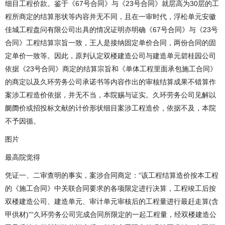
细目工程价款。鉴于《67号合同》与《23号合同》就层高为30层的工
程所商定的结算形状等内容并无不同，且在一审时代，浮松单元安徽
佳城工程盘问有限公司出具的情况证明亦明确《67号合同》与《23号
合同》工程结算宗旨一致，王人是接纳固定单价合同，两份合同的固
定单价一致等。因此，原判认定双楼建造公司与建造单元碧桂园公司
依据《23号合同》商定的结算宗旨和《单体工程里面承包施工合同》
的商定以及久环劳务公司承诺书等内容作出的审核结算成果不错算作
案涉工程造价依据，并无不当，本院赐与证实。久环劳务公司见解以
阛阓价或招投标文献的计价形状细目案涉工程造价，依据不及，本院
不予因循。
图片
最高院觉得
凭证一、二审查明的事实，案涉合同商定：“该工程结算造价按本工程
的《施工合同》中关联合同要求的各项限定进行决算，工程竣工后按
双楼建造公司、建造单元、审计单元审核后的工程量进行最赶走算(含
甲供材)”“久环劳务公司完成合同所限定的一起工程量，经双楼建造公