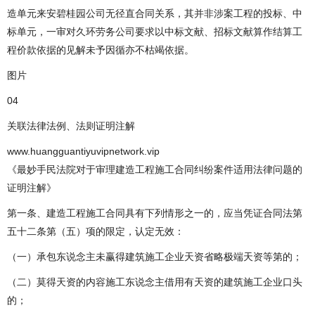
造单元来安碧桂园公司无径直合同关系，其并非涉案工程的投标、中
标单元，一审对久环劳务公司要求以中标文献、招标文献算作结算工
程价款依据的见解未予因循亦不枯竭依据。
图片
04
关联法律法例、法则证明注解
www.huangguantiyuvipnetwork.vip
《最妙手民法院对于审理建造工程施工合同纠纷案件适用法律问题的
证明注解》
第一条、建造工程施工合同具有下列情形之一的，应当凭证合同法第
五十二条第（五）项的限定，认定无效：
（一）承包东说念主未赢得建筑施工企业天资省略极端天资等第的；
（二）莫得天资的内容施工东说念主借用有天资的建筑施工企业口头
的；