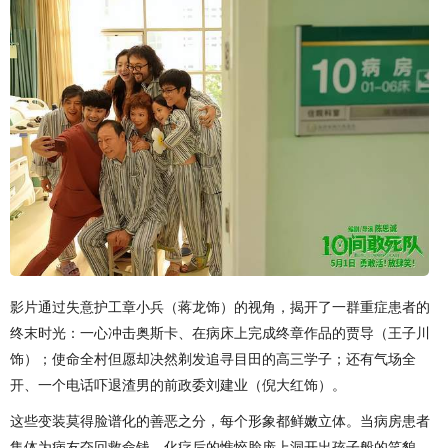
影片通过失意护工章小兵（蒋龙饰）的视角，揭开了一群重症患者的
终末时光：一心冲击奥斯卡、在病床上完成终章作品的贾导（王子川
饰）；使命全村但愿却决然剃发追寻目田的高三学子；还有气场全
开、一个电话吓退渣男的前政委刘建业（倪大红饰）。​
这些变装莫得脸谱化的善恶之分，每个形象都鲜嫩立体。当病房患者
集体为病友夺回救命钱，化疗后的憔悴脸庞上洞开出孩子般的笑貌