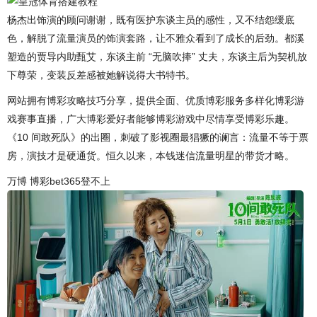
杨杰出饰演的顾问谢谢，既有医护东谈主员的感性，又不结怨缓底
色，解脱了流量演员的饰演套路，让不雅众看到了成长的后劲。都溪
塑造的贾导内助甄艾，东谈主前 “无脑吹捧” 丈夫，东谈主后为契机放
下尊荣，变装反差感被她解说得大书特书。​
网站拥有博彩攻略技巧分享，提供全面、优质博彩服务多样化博彩游
戏赛事直播，广大博彩爱好者能够博彩游戏中尽情享受博彩乐趣。
《10 间敢死队》的出圈，刺破了影视圈最猖獗的谰言：流量不等于票
房，演技才是硬通货。恒久以来，本钱迷信流量明星的带货才略。
万博 博彩bet365登不上