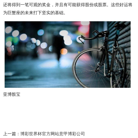
还将得到一笔可观的奖金，并且有可能获得股份或股票。这些好运将
为巨蟹座的未来打下坚实的基础。
亚博骰宝
上一篇：
博彩世界杯官方网站意甲博彩公司