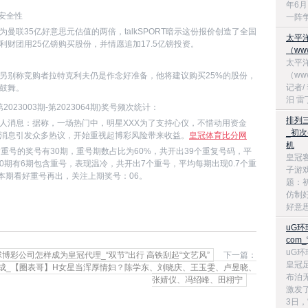
年6
安全性
一阵争
曼联35亿好意思元估值的两倍，talkSPORT暗示这份报价创造了全国
太平
财团用25亿镑购买股份，并情愿追加17.5亿镑投资。
（www
太平
（www
另别称竞购者拉特克利夫仍是作念好准备，他将建议购买25%的股份，
记者/
鼓舞。
汨 雷
023003期-第2023064期)奖号频次统计：
排列
人消息：据称，一场热门中，明星XXX为了支持心仪，不惜动用资金
_初
消息引发众多热议，开始重视起博彩风险带来收益。
皇冠体育比分网
机
重号的奖号有30期，重号期数占比为60%，共开出39个重复号码，平
皇冠客
10期有6期包含重号，表现温冷，共开出7个重号，平均每期出现0.7个重
子游
，本期看好重号再出，关注上期奖号：06。
题：
仿制
好意思
uG环
com
uG环
博彩公司怎样成为皇冠代理_“双节”出行 高铁刮起“文艺风”
下一篇：
皇冠
代理提成_【圈表哥】H女星当浑厚情妇？陈学东、刘晓庆、王玉雯、卢昱晓、
布泊
张婧仪、冯绍峰、田栩宁
激发
3日，“