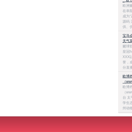
_“双
欧洲
在阜
成为“
源码
供、优
宝马
天气莫
赌球
皇冠h
XX
誉，成
分直播 
欧博
（www
欧博
（ww
台 太
学生
州动物