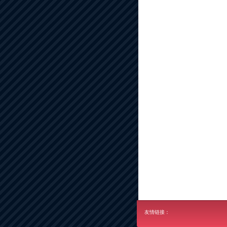
友情链接：