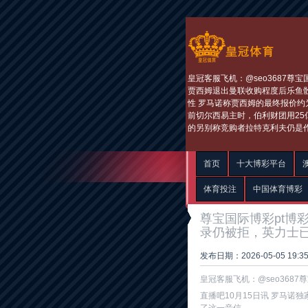
皇冠客服飞机：@seo3687尊宝
贾西姆退出曼联收购程度后乐鱼骰宝
性 罗马诺称贾西姆的最终报价约为
前切尔西易主时，伯利财团用25
的另别称竞购者拉特克利夫仍是作
首页
十大博彩平台
体育投注
中国体育博彩
尊宝国际博彩pt博
录仍被拒，英力士已
发布日期：2026-05-05 19
皇冠客服飞机：@seo3687
直播吧10月15日讯 罗马诺独
了这一音信。