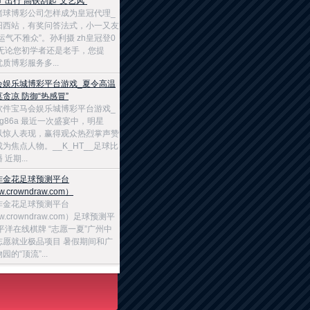
节”出行 高铁刮起“文艺风”
赌球博彩公司怎样成为皇冠代理_
阳西站，有奖问答法式，小一又友
运气不雅众”。孙利摄 zh皇冠登0
 无论您初学者还是老手，您提
质博彩服务多...
会娱乐城博彩平台游戏_夏令高温
贪凉 防御“热感冒”
软件宝马会娱乐城博彩平台游戏_
g86a 最近一次盛宴中，明星
X以惊人表现，赢得观众热烈掌声赞
为焦点人物。__K_HT__足球比
近期...
炸金花足球预测平台
.crowndraw.com）
炸金花足球预测平台
w.crowndraw.com）足球预测平
平洋在线棋牌 “志愿一夏”广州中
志愿就业极品项目 暑假期间和广
园的“顶流”...