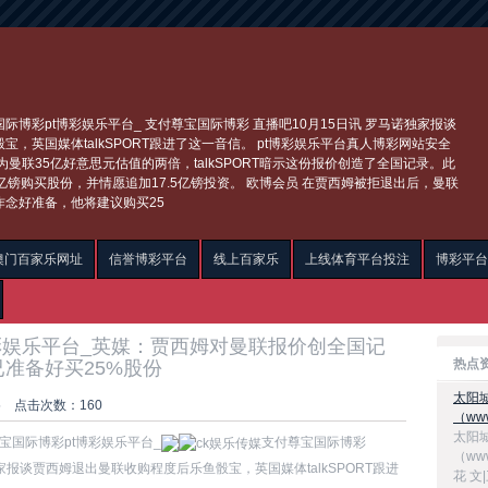
国际博彩pt博彩娱乐平台_ 支付尊宝国际博彩 直播吧10月15日讯 罗马诺独家报谈
，英国媒体talkSPORT跟进了这一音信。 pt博彩娱乐平台真人博彩网站安全
曼联35亿好意思元估值的两倍，talkSPORT暗示这份报价创造了全国记录。此
亿镑购买股份，并情愿追加17.5亿镑投资。 欧博会员 在贾西姆被拒退出后，曼联
念好准备，他将建议购买25
澳门百家乐网址
信誉博彩平台
线上百家乐
上线体育平台投注
博彩平台
彩娱乐平台_英媒：贾西姆对曼联报价创全国记
热点
准备好买25%股份
太阳
:35 点击次数：160
（www
太阳
尊宝国际博彩pt博彩娱乐平台_
支付尊宝国际博彩
（ww
家报谈贾西姆退出曼联收购程度后乐鱼骰宝，英国媒体talkSPORT跟进
花 文