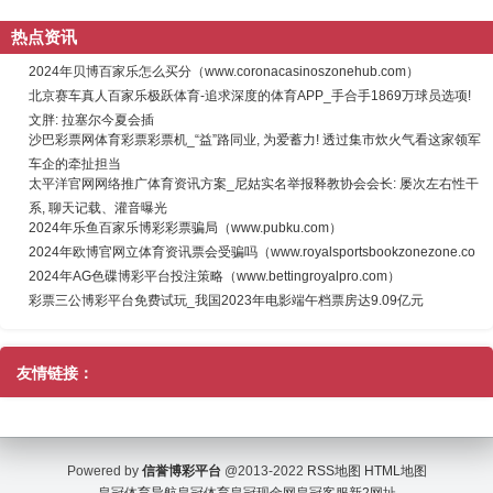
热点资讯
2024年贝博百家乐怎么买分（www.coronacasinoszonehub.com）
北京赛车真人百家乐极跃体育-追求深度的体育APP_手合手1869万球员选项!
文胖: 拉塞尔今夏会插
沙巴彩票网体育彩票彩票机_“益”路同业, 为爱蓄力! 透过集市炊火气看这家领军
车企的牵扯担当
太平洋官网网络推广体育资讯方案_尼姑实名举报释教协会会长: 屡次左右性干
系, 聊天记载、灌音曝光
2024年乐鱼百家乐博彩彩票骗局（www.pubku.com）
2024年欧博官网立体育资讯票会受骗吗（www.royalsportsbookzonezone.co
2024年AG色碟博彩平台投注策略（www.bettingroyalpro.com）
彩票三公博彩平台免费试玩_我国2023年电影端午档票房达9.09亿元
友情链接：
Powered by
信誉博彩平台
@2013-2022
RSS地图
HTML地图