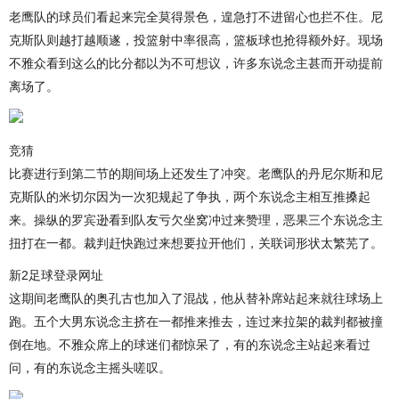
老鹰队的球员们看起来完全莫得景色，遑急打不进留心也拦不住。尼
克斯队则越打越顺遂，投篮射中率很高，篮板球也抢得额外好。现场
不雅众看到这么的比分都以为不可想议，许多东说念主甚而开动提前
离场了。
竞猜
比赛进行到第二节的期间场上还发生了冲突。老鹰队的丹尼尔斯和尼
克斯队的米切尔因为一次犯规起了争执，两个东说念主相互推搡起
来。操纵的罗宾逊看到队友亏欠坐窝冲过来赞理，恶果三个东说念主
扭打在一都。裁判赶快跑过来想要拉开他们，关联词形状太繁芜了。
新2足球登录网址
这期间老鹰队的奥孔古也加入了混战，他从替补席站起来就往球场上
跑。五个大男东说念主挤在一都推来推去，连过来拉架的裁判都被撞
倒在地。不雅众席上的球迷们都惊呆了，有的东说念主站起来看过
问，有的东说念主摇头嗟叹。