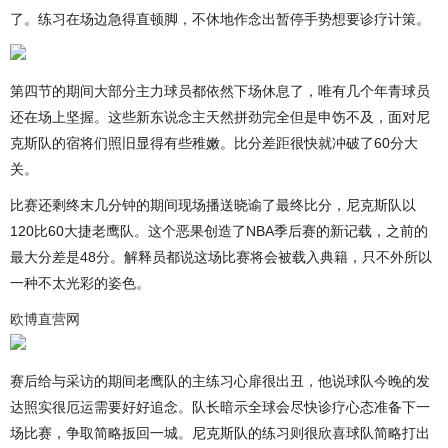
了。练习在场边急得直顿脚，不休地作念出暂停手势想要诊疗计策。
第四节的期间大部分主力球员都依然下场休息了，唯有几个年青球员
还在场上坚握。这些新东说念主天然拼劲完全但是申饬不及，面对尼
克斯队的宿将们照旧显得有些稚嫩。比分差距很快就冲破了60分大
关。
比赛还剩终末几分钟的期间现场播送晓谕了最终比分，尼克斯队以
120比60大捷老鹰队。这个恶果创造了NBA季后赛的新记载，之前的
最大分差是48分。解释员都说这场比赛将会被载入典籍，只不外所以
一种不太光彩的姿色。
欧博直营网
赛后给与采访的期间老鹰队的主练习心扉很出丑，他说球队今晚的发
达照实很厄运需要好好追念。队长暗示全球会尽快诊疗心态准备下一
场比赛，争取简略扳回一城。尼克斯队的练习则很欣喜球队简略打出