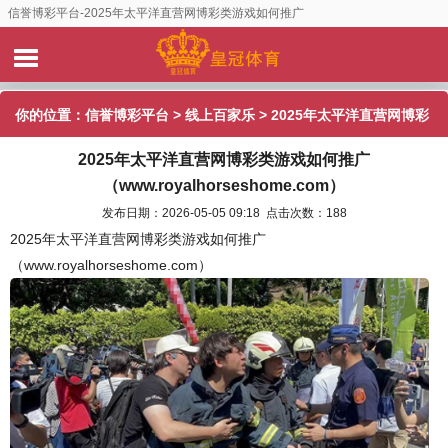
信誉博彩平台-2025年太平洋直营网博彩类游戏如何推广
（www.royalhorseshome.com）
你的位置：
信誉博彩平台
>
线上百家乐
> 2025年太平洋直营网博彩
2025年太平洋直营网博彩类游戏如何推广
类游戏如何推广（www.royalhorseshome.com）
（www.royalhorseshome.com）
发布日期：2026-05-05 09:18 点击次数：188
2025年太平洋直营网博彩类游戏如何推广
（www.royalhorseshome.com）