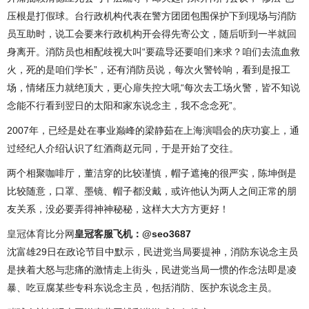
压根是打假球。台行政机构代表在警方团团包围保护下到现场与消防
员互助时，说工会要来行政机构开会得先寄公文，随后听到一半就回
身离开。消防员也相配歧视大叫“要疏导还要咱们来求？咱们去流血救
火，死的是咱们学长”，还有消防员说，每次火警铃响，看到是报工
场，情绪压力就绝顶大，更心扉失控大吼“每次去工场火警，皆不知说
念能不行看到翌日的太阳和家东说念主，我不念念死”。
2007年，已经是处在事业巅峰的梁静茹在上海演唱会的庆功宴上，通
过经纪人介绍认识了红酒商赵元同，于是开始了交往。
两个相聚咖啡厅，董洁穿的比较谨慎，帽子遮掩的很严实，陈坤倒是
比较随意，口罩、墨镜、帽子都没戴，或许他认为两人之间正常的朋
友关系，没必要弄得神神秘秘，这样大大方方更好！
皇冠体育比分网
皇冠客服飞机：@seo3687
沈富雄29日在政论节目中默示，民进党当局要提神，消防东说念主员
是挟着大怒与悲痛的激情走上街头，民进党当局一惯的作念法即是凌
暴、吃豆腐某些专科东说念主员，包括消防、医护东说念主员。