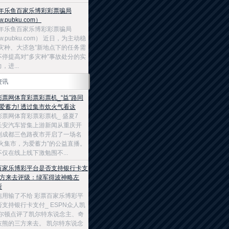
24年乐鱼百家乐博彩彩票骗局
.pubku.com）
24年乐鱼百家乐博彩彩票骗局
w.pubku.com） 近日，为主动稳
全灾种、大济急”新地点下的任务需
不停提高对“多灾种”事故处分的实
，进...
资讯
彩票网体育彩票彩票机_“益”路同
为爱蓄力! 透过集市炊火气看这
彩票网体育彩票彩票机_ 盛夏7
长安汽车皆集上游新闻从重庆开
到成都三色路夜市开启了一场名
炊火集市，为爱蓄力”的公益直播。
仅在线上线下激勉围不...
百家乐博彩平台是否支持银行卡支
三方来去评级：绿军得波神略左
斯
信用输了不给 彩票百家乐博彩平
支持银行卡支付_ ESPN众人凯
佩尔顿点评了凯尔特东说念主、奇
灰熊的三方来去。 凯尔特东说念