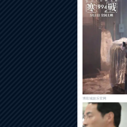
博彩城娱乐官网