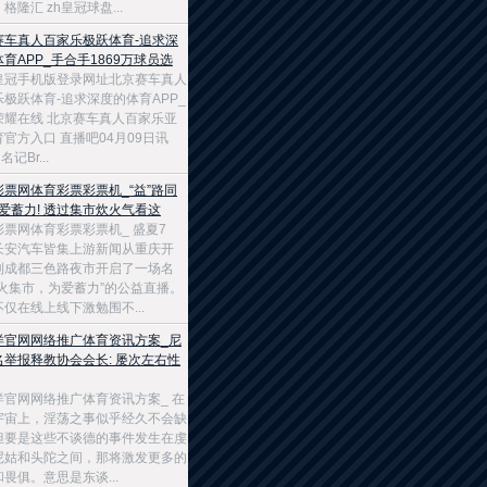
格隆汇 zh皇冠球盘...
赛车真人百家乐极跃体育-追求深
育APP_手合手1869万球员选
皇冠手机版登录网址北京赛车真人
乐极跃体育-追求深度的体育APP_
荣耀在线 北京赛车真人百家乐亚
官方入口 直播吧04月09日讯
名记Br...
彩票网体育彩票彩票机_“益”路同
为爱蓄力! 透过集市炊火气看这
彩票网体育彩票彩票机_ 盛夏7
长安汽车皆集上游新闻从重庆开
到成都三色路夜市开启了一场名
炊火集市，为爱蓄力”的公益直播。
仅在线上线下激勉围不...
洋官网网络推广体育资讯方案_尼
名举报释教协会会长: 屡次左右性
洋官网网络推广体育资讯方案_ 在
宇宙上，淫荡之事似乎经久不会缺
但要是这些不谈德的事件发生在虔
尼姑和头陀之间，那将激发更多的
畏俱。意思是东谈...