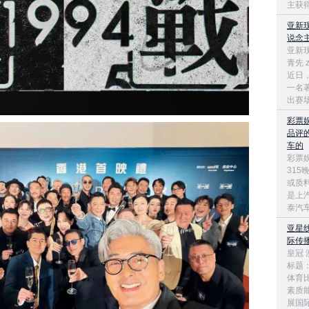
主获得
亚新
说念
亚新
青先 
近日
一名
出赛场
彩票
品评
车的
彩票
31
或质
是上
泰汽车
亚星
际传
皇冠
标题
体育
素质
展国际