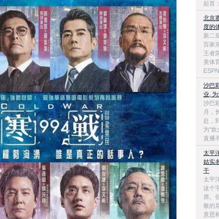
起首：
北京
度的体
新二
百家
王者
美体育
ESPN
沙巴
业, 
沙巴
月，
赴，
为“
直播不
太平
姑实
干
太平
这个
席。
敬的
意思和