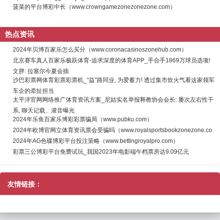
菠菜的平台博彩中长（www.crowngamezonezonezone.com）
热点资讯
2024年贝博百家乐怎么买分（www.coronacasinoszonehub.com）
北京赛车真人百家乐极跃体育-追求深度的体育APP_手合手1869万球员选项!
文胖: 拉塞尔今夏会插
沙巴彩票网体育彩票彩票机_“益”路同业, 为爱蓄力! 透过集市炊火气看这家领军
车企的牵扯担当
太平洋官网网络推广体育资讯方案_尼姑实名举报释教协会会长: 屡次左右性干
系, 聊天记载、灌音曝光
2024年乐鱼百家乐博彩彩票骗局（www.pubku.com）
2024年欧博官网立体育资讯票会受骗吗（www.royalsportsbookzonezone.co
2024年AG色碟博彩平台投注策略（www.bettingroyalpro.com）
彩票三公博彩平台免费试玩_我国2023年电影端午档票房达9.09亿元
友情链接：