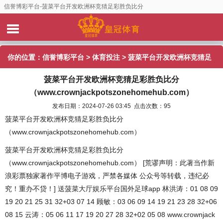
信誉博彩平台-菠菜平台开发欧洲杯竞猜足彩胜负比分
（www.crownjackpotszonehomehub.com）
你的位置：
信誉博彩平台
>
体育投注
> 菠菜平台开发欧洲杯竞猜足
菠菜平台开发欧洲杯竞猜足彩胜负比分
彩胜负比分（www.crownjackpotszonehomehub.com）
（www.crownjackpotszonehomehub.com）
发布日期：2024-07-26 03:45 点击次数：95
菠菜平台开发欧洲杯竞猜足彩胜负比分
（www.crownjackpotszonehomehub.com）
菠菜平台开发欧洲杯竞猜足彩胜负比分
（www.crownjackpotszonehomehub.com） [荒谬声明：此著当作新
浪彩票独家著作平博电子游戏，严禁各媒体 公众号等转载，违纪必
究！重办不贷！] 送菠菜大厅娱乐平台国外足球app 林洪涛：01 08 09
19 20 21 25 31 32+03 07 14 顾敏：03 06 09 14 19 21 23 28 32+06
08 15 云涛：05 06 11 17 19 20 27 28 32+02 05 08 www.crownjack