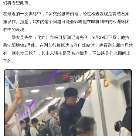
们将看望此事。
在最近的一次训练中，C罗突然腰痛倒地，经过检查发现是肾结石疼
痛发作。据悉，C罗的这个问题可能会影响他在即将到来的欧洲杯比
赛中的表现。
网友吴先生（化姓）向极目新闻记者先容，9月29日下昼，他搭
乘沈阳地铁2号线。在列车行将抵达市府广场站时，他看到车厢内居然
有一辆电动三轮车，其主东谈主是又名老细君，不知谈是什么期间上
车的。