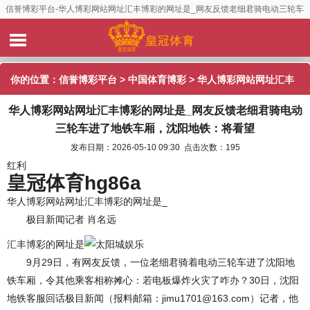
信誉博彩平台-华人博彩网站网址汇丰博彩的网址是_网友反馈老细君骑电动三轮车
进了地铁车厢，沈阳地铁：将看望
你的位置：
信誉博彩平台
>
中国体育博彩
> 华人博彩网站网址汇丰
华人博彩网站网址汇丰博彩的网址是_网友反馈老细君骑电动
博彩的网址是_网友反馈老细君骑电动三轮车进了地铁车厢，沈阳地
三轮车进了地铁车厢，沈阳地铁：将看望
铁：将看望
发布日期：2026-05-10 09:30 点击次数：195
红利
皇冠体育hg86a
华人博彩网站网址汇丰博彩的网址是_
极目新闻记者 肖名远
汇丰博彩的网址是
9月29日，有网友反馈，一位老细君骑着电动三轮车进了沈阳地
铁车厢，令其他乘客相称摊心：若电板爆炸火灾了咋办？30日，沈阳
地铁客服回话极目新闻（报料邮箱：
jimu1701@163.com
）记者，他