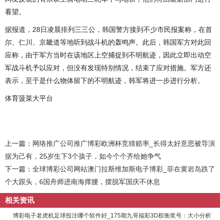
看望。
据报道，28日凌晨排列三三公，韩国警方接到不少市民报案称，在首
尔、仁川、京畿道等地听到战斗机的轰鸣声。此后，韩国军方对此回
应称，由于军方当时在该地区上空捕捉到不明航迹，因此立即出动空
军战斗机予以应对，但没有发现特别情况，结束了应对措施。军方还
表示，至于是什么物体留下的不明航迹，韩军将进一步进行分析。
体育菠菜大平台
上一篇：
网络推广公司推广博彩欧洲杯竞猜赔率_长得太好意思被导演
据为己有，25岁生下3个孩子，如今个个齐给她争气
下一篇：
全球博彩公司网站澳门拉斯维加斯电子博彩_菲在黄岩岛跌了
个大跟头，6国舟师进南海撑腰，摆脱军国庆不休息
相关资讯
博彩电子老虎机足球投注哪个软件好_175期九哥福彩3D权衡奖号：大小分析