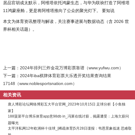
居品官胡成太默示，阿维塔依托鸿蒙生态，与华为联袂打造了阿维塔
11鸿蒙座舱，更是将阿维塔推向了公众的聚光灯下。 要知说
本文为体育资讯整理与解读，关注赛事进展与数据动态（含 2026 世
界杯相关话题）。
上一篇：
2024年排列三炸金花万博彩票靠谱（www.yufwu.com）
下一篇：
2024年iba棋牌体育彩票大乐透开奖结果查询结果
17148（www.noblesportsnation.com）
相关资讯
唐人博彩论坛网络博彩五大平台官网_2023年10月15日 足球分析【小鱼独
家】
188菠菜平台博乐体育app意98db in_冯莱在线讨薪，揭露遭受：上海欠薪问
题曝光
太平洋私网12年欧洲杯十佳球_[稀疏体育]5月28日谍报：韦恩景象低迷 恐难取