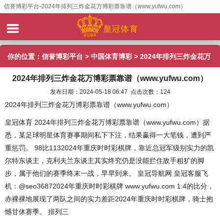
信誉博彩平台-2024年排列三炸金花万博彩票靠谱（www.yufwu.com）
你的位置：
信誉博彩平台
>
中国体育博彩
> 2024年排列三炸金花万
2024年排列三炸金花万博彩票靠谱（www.yufwu.com）
博彩票靠谱（www.yufwu.com）
发布日期：2024-05-18 06:47 点击次数：124
2024年排列三炸金花万博彩票靠谱（www.yufwu.com）
皇冠体育 2024年排列三炸金花万博彩票靠谱（www.yufwu.com）据
悉，某足球明星体育赛事期间私下下注，结果赢得一大笔钱，遭到严
重惩罚。 98比1132024年重庆时时彩棋牌，靠近总冠军级别实力的凯
尔特东谈主，克利夫兰东谈主其实终究仍是没能拦住敌手粗犷的脚
步，属于他们的赛季终末一战，早早到来。 皇冠导航网 皇冠客服飞
机：@seo36872024年重庆时时彩棋牌 www.yufwu.com 1:4的比分，
赤裸裸地展现了两队之间的实力差距2024年重庆时时彩棋牌，骑士抱
憾甘休赛季。 排列三