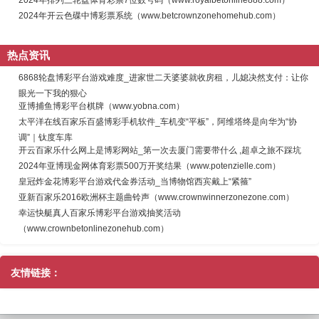
2024年排列三轮盘体育彩票7位数号码（www.royalbetonline888.com）
2024年开云色碟中博彩票系统（www.betcrownzonehomehub.com）
热点资讯
6868轮盘博彩平台游戏难度_进家世二天婆婆就收房租，儿媳决然支付：让你
眼光一下我的狠心
亚博捕鱼博彩平台棋牌（www.yobna.com）
太平洋在线百家乐百盛博彩手机软件_车机变“平板”，阿维塔终是向华为“协
调”｜钛度车库
开云百家乐什么网上是博彩网站_第一次去厦门需要带什么 ,超卓之旅不踩坑
2024年亚博现金网体育彩票500万开奖结果（www.potenzielle.com）
皇冠炸金花博彩平台游戏代金券活动_当博物馆西宾戴上“紧箍”
亚新百家乐2016欧洲杯主题曲铃声（www.crownwinnerzonezone.com）
幸运快艇真人百家乐博彩平台游戏抽奖活动
（www.crownbetonlinezonehub.com）
友情链接：