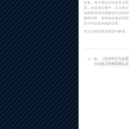
往复，奇才将比尔往复至太阳
育，在这笔往复中，比尔毁灭
别称球员NBA球龄照旧达到
敲续约时，有经验在新合同加
队任何波及到他的往复。
本文为体育资讯整理与解读，关
上一篇：
2024年宝马会现金网
洋在线正网博彩网站活动