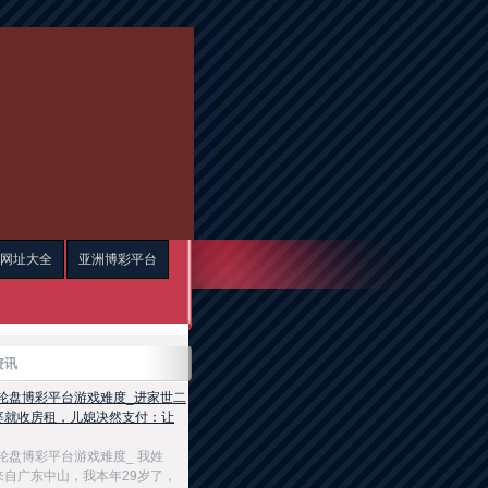
网址大全
亚洲博彩平台
资讯
68轮盘博彩平台游戏难度_进家世二
婆就收房租，儿媳决然支付：让
8轮盘博彩平台游戏难度_ 我姓
来自广东中山，我本年29岁了，