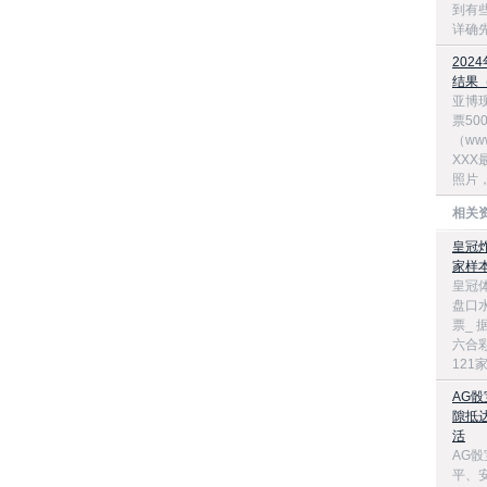
到有
详确先
202
结果（w
亚博
票50
（www
XX
照片，
相关
皇冠
家样本
皇冠体
盘口
票_ 
六合
121家.
AG
隙抵
活
AG骰
平、