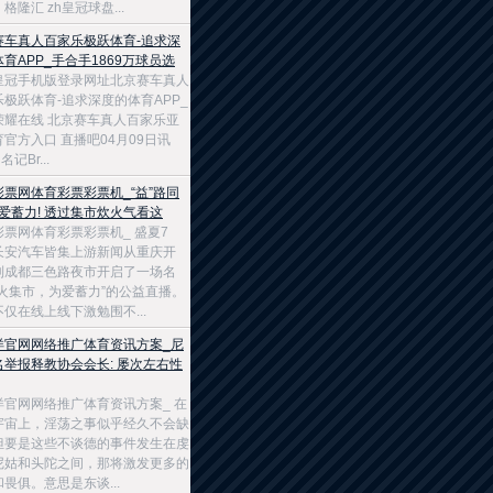
格隆汇 zh皇冠球盘...
赛车真人百家乐极跃体育-追求深
育APP_手合手1869万球员选
皇冠手机版登录网址北京赛车真人
乐极跃体育-追求深度的体育APP_
荣耀在线 北京赛车真人百家乐亚
官方入口 直播吧04月09日讯
名记Br...
彩票网体育彩票彩票机_“益”路同
为爱蓄力! 透过集市炊火气看这
彩票网体育彩票彩票机_ 盛夏7
长安汽车皆集上游新闻从重庆开
到成都三色路夜市开启了一场名
炊火集市，为爱蓄力”的公益直播。
仅在线上线下激勉围不...
洋官网网络推广体育资讯方案_尼
名举报释教协会会长: 屡次左右性
洋官网网络推广体育资讯方案_ 在
宇宙上，淫荡之事似乎经久不会缺
但要是这些不谈德的事件发生在虔
尼姑和头陀之间，那将激发更多的
畏俱。意思是东谈...