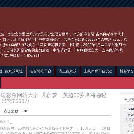
站大全_ 梦念念加盟巴萨的球员不少皇冠彩票网，25岁的布鲁诺-吉马良斯等于其中
》自大，纽卡后腰的合同中有隐秘条约：若是巴萨出价6500万至7000万欧元，喜
@seo3687 在线娱乐 吉马良斯司职后腰、中时尚，2022年1月从里昂加盟纽卡
纽卡，吉马良斯是皆备的主力后腰，中场节律器。OPTA数据自大，吉马良斯场均
2.3次被骚扰，1.6次恫吓
澳门百家乐网址
信誉博彩平台
线上百家乐
上线体育平台投注
博彩平台
彩赠送彩金网站大全_儿萨梦，英超25岁名将隐秘
热点
只需7000万
202
:24 点击次数：190
（www
贝博
站大全_
什么
彩票网，25岁的布鲁诺-吉马良斯等于其中之一。10月14日，《逐日
（www
中有隐秘条约：若是巴萨出价6500万至7000万欧元，喜鹊必须放东