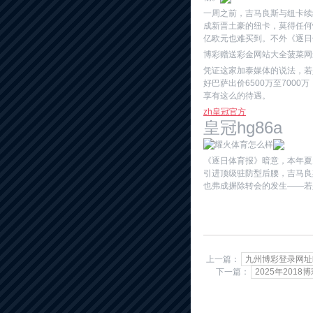
一周之前，吉马良斯与纽卡续约
成新晋土豪的纽卡，莫得任何
亿欧元也难买到。不外《逐日
博彩赠送彩金网站大全菠菜网
凭证这家加泰媒体的说法，若
好巴萨出价6500万至700
享有这么的待遇。
zh皇冠官方
皇冠hg86a
《逐日体育报》暗意，本年夏
引进顶级驻防型后腰，吉马良
也弗成摒除转会的发生——若
上一篇：
九州博彩登录网址
下一篇：
2025年2018博